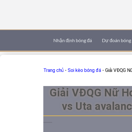
Chuyển
đến
nội
dung
Nhận định bóng đá
Dự đoán bóng
Trang chủ
-
Soi kèo bóng đá
-
Giải VĐQG Nữ
Giải VĐQG Nữ Ho
vs Uta avalan