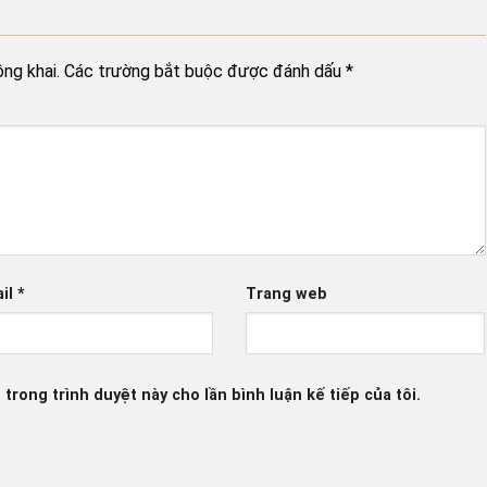
ng khai.
Các trường bắt buộc được đánh dấu
*
il
*
Trang web
 trong trình duyệt này cho lần bình luận kế tiếp của tôi.