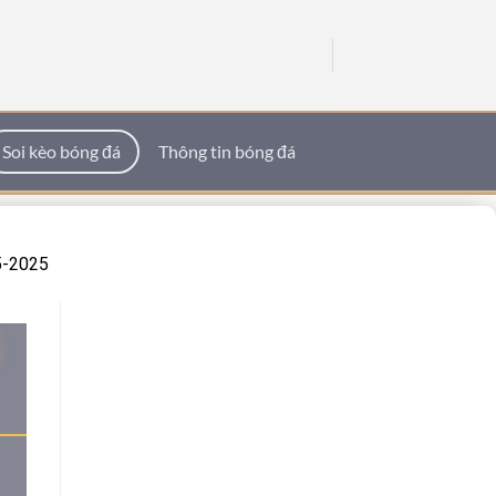
Soi kèo bóng đá
Thông tin bóng đá
5-2025
)