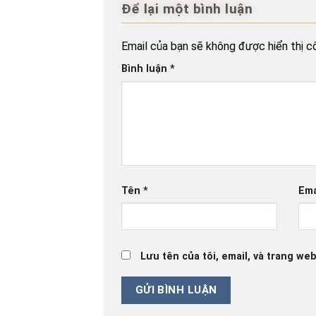
Để lại một bình luận
Email của bạn sẽ không được hiển thị cô
Bình luận
*
Tên
*
Ema
Lưu tên của tôi, email, và trang web