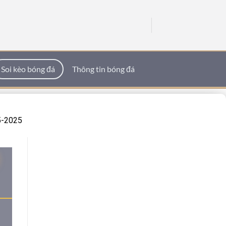
Soi kèo bóng đá
Thông tin bóng đá
5-2025
)