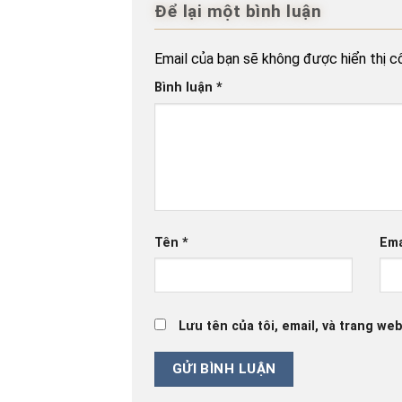
Để lại một bình luận
Email của bạn sẽ không được hiển thị cô
Bình luận
*
Tên
*
Ema
Lưu tên của tôi, email, và trang web