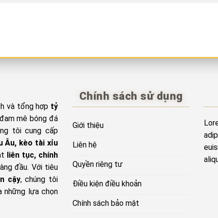
Chính sách sử dụng
ch và tổng hợp
tỷ
 đam mê bóng đá
Lor
Giới thiệu
ng tôi cung cấp
adi
 Âu, kèo tài xỉu
Liên hệ
eui
ật
liên tục, chính
aliq
Quyền riêng tư
àng đầu. Với tiêu
in cậy
, chúng tôi
Điều kiện điều khoản
a những lựa chọn
Chính sách bảo mật