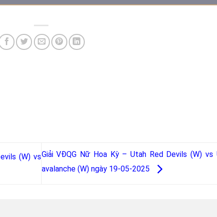
Giải VĐQG Nữ Hoa Kỳ – Utah Red Devils (W) vs 
vils (W) vs
avalanche (W) ngày 19-05-2025