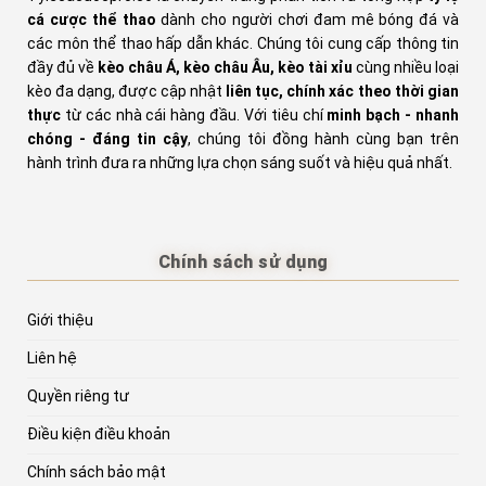
cá cược thể thao
dành cho người chơi đam mê bóng đá và
các môn thể thao hấp dẫn khác. Chúng tôi cung cấp thông tin
đầy đủ về
kèo châu Á, kèo châu Âu, kèo tài xỉu
cùng nhiều loại
kèo đa dạng, được cập nhật
liên tục, chính xác theo thời gian
thực
từ các nhà cái hàng đầu. Với tiêu chí
minh bạch - nhanh
chóng - đáng tin cậy
, chúng tôi đồng hành cùng bạn trên
hành trình đưa ra những lựa chọn sáng suốt và hiệu quả nhất.
Chính sách sử dụng
Giới thiệu
Liên hệ
Quyền riêng tư
Điều kiện điều khoản
Chính sách bảo mật