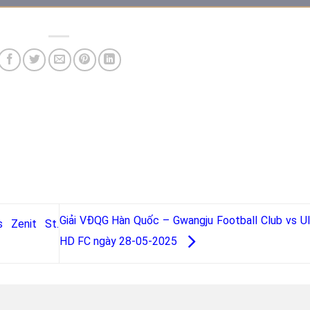
Giải VĐQG Hàn Quốc – Gwangju Football Club vs U
 Zenit St.
HD FC ngày 28-05-2025