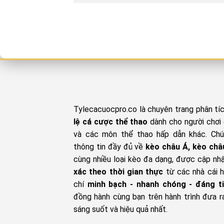
Tylecacuocpro.co là chuyên trang phân tí
lệ cá cược thể thao
dành cho người chơi
và các môn thể thao hấp dẫn khác. Chú
thông tin đầy đủ về
kèo châu Á, kèo châu
cùng nhiều loại kèo đa dạng, được cập nh
xác theo thời gian thực
từ các nhà cái h
chí
minh bạch - nhanh chóng - đáng t
đồng hành cùng bạn trên hành trình đưa r
sáng suốt và hiệu quả nhất.