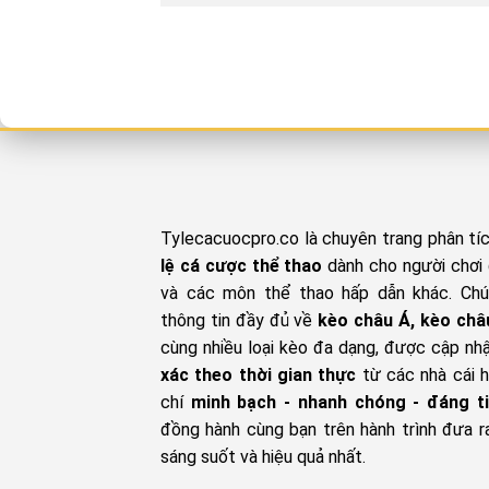
Tylecacuocpro.co là chuyên trang phân tí
lệ cá cược thể thao
dành cho người chơi
và các môn thể thao hấp dẫn khác. Chú
thông tin đầy đủ về
kèo châu Á, kèo châu
cùng nhiều loại kèo đa dạng, được cập nh
xác theo thời gian thực
từ các nhà cái h
chí
minh bạch - nhanh chóng - đáng t
đồng hành cùng bạn trên hành trình đưa r
sáng suốt và hiệu quả nhất.