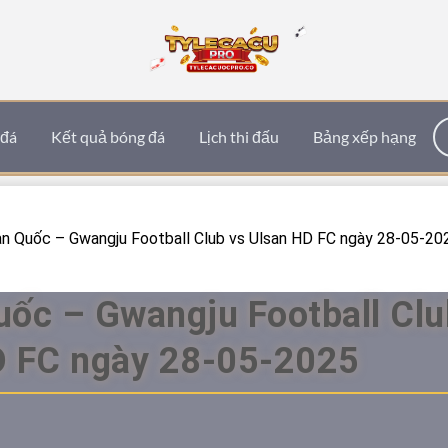
 đá
Kết quả bóng đá
Lịch thi đấu
Bảng xếp hạng
n Quốc – Gwangju Football Club vs Ulsan HD FC ngày 28-05-20
ốc – Gwangju Football Clu
D FC ngày 28-05-2025