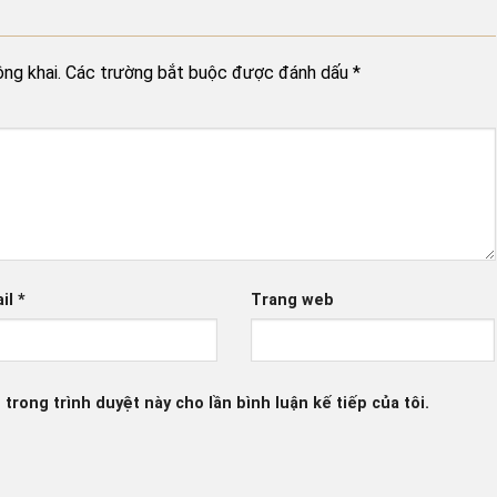
ng khai.
Các trường bắt buộc được đánh dấu
*
il
*
Trang web
 trong trình duyệt này cho lần bình luận kế tiếp của tôi.