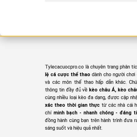
Tylecacuocpro.co là chuyên trang phân tí
lệ cá cược thể thao
dành cho người chơi
và các môn thể thao hấp dẫn khác. Chú
thông tin đầy đủ về
kèo châu Á, kèo châu
cùng nhiều loại kèo đa dạng, được cập nh
xác theo thời gian thực
từ các nhà cái h
chí
minh bạch - nhanh chóng - đáng t
đồng hành cùng bạn trên hành trình đưa r
sáng suốt và hiệu quả nhất.