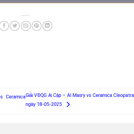
Giải VĐQG Ai Cập – Al Masry vs Ceramica Cleopatr
s Ceramica
ngày 18-05-2025