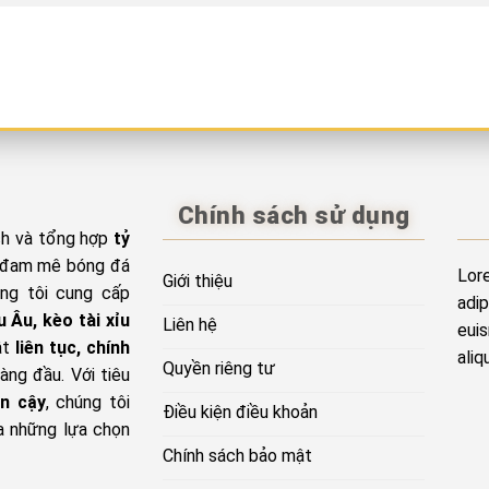
Chính sách sử dụng
ch và tổng hợp
tỷ
 đam mê bóng đá
Lor
Giới thiệu
ng tôi cung cấp
adi
 Âu, kèo tài xỉu
Liên hệ
eui
ật
liên tục, chính
aliq
Quyền riêng tư
àng đầu. Với tiêu
in cậy
, chúng tôi
Điều kiện điều khoản
a những lựa chọn
Chính sách bảo mật