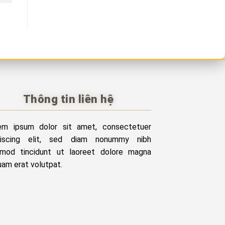
Thông tin liên hệ
em ipsum dolor sit amet, consectetuer
piscing elit, sed diam nonummy nibh
smod tincidunt ut laoreet dolore magna
uam erat volutpat.