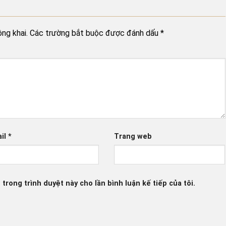
ng khai.
Các trường bắt buộc được đánh dấu
*
il
*
Trang web
 trong trình duyệt này cho lần bình luận kế tiếp của tôi.