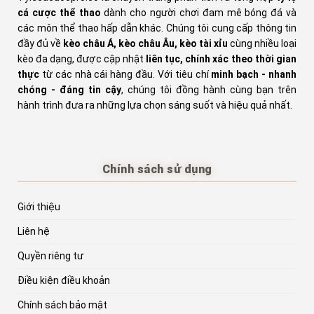
cá cược thể thao
dành cho người chơi đam mê bóng đá và
các môn thể thao hấp dẫn khác. Chúng tôi cung cấp thông tin
đầy đủ về
kèo châu Á, kèo châu Âu, kèo tài xỉu
cùng nhiều loại
kèo đa dạng, được cập nhật
liên tục, chính xác theo thời gian
thực
từ các nhà cái hàng đầu. Với tiêu chí
minh bạch - nhanh
chóng - đáng tin cậy
, chúng tôi đồng hành cùng bạn trên
hành trình đưa ra những lựa chọn sáng suốt và hiệu quả nhất.
Chính sách sử dụng
Giới thiệu
Liên hệ
Quyền riêng tư
Điều kiện điều khoản
Chính sách bảo mật