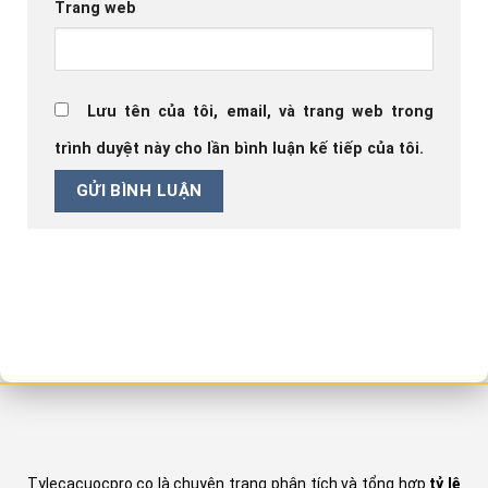
Trang web
Lưu tên của tôi, email, và trang web trong
trình duyệt này cho lần bình luận kế tiếp của tôi.
Tylecacuocpro.co là chuyên trang phân tích và tổng hợp
tỷ lệ