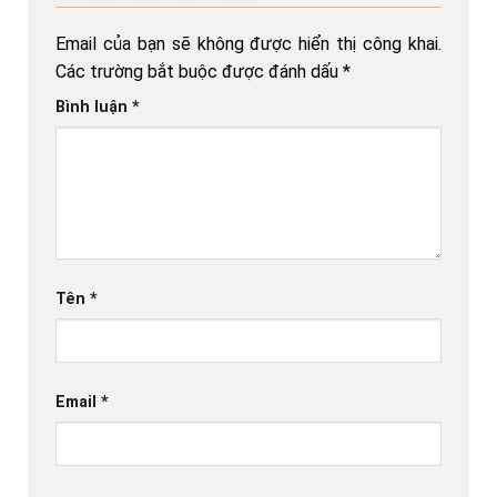
Email của bạn sẽ không được hiển thị công khai.
Các trường bắt buộc được đánh dấu
*
Bình luận
*
Tên
*
Email
*