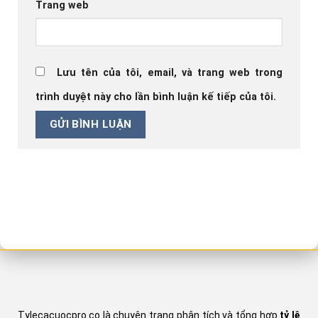
Trang web
Lưu tên của tôi, email, và trang web trong
trình duyệt này cho lần bình luận kế tiếp của tôi.
Tylecacuocpro.co là chuyên trang phân tích và tổng hợp
tỷ lệ