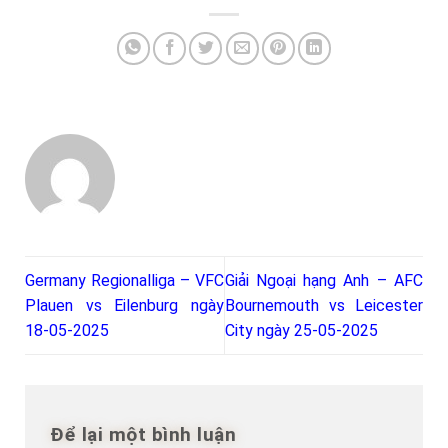
Germany Regionalliga – VFC
Giải Ngoại hạng Anh – AFC
Plauen vs Eilenburg ngày
Bournemouth vs Leicester
18-05-2025
City ngày 25-05-2025
Để lại một bình luận