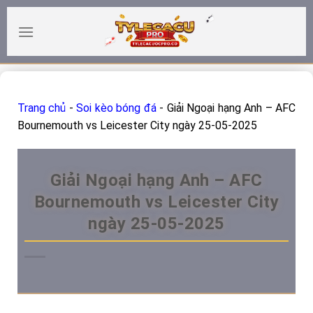
Chuyển
đến
nội
dung
Trang chủ
-
Soi kèo bóng đá
-
Giải Ngoại hạng Anh – AFC
Bournemouth vs Leicester City ngày 25-05-2025
Giải Ngoại hạng Anh – AFC
Bournemouth vs Leicester City
ngày 25-05-2025