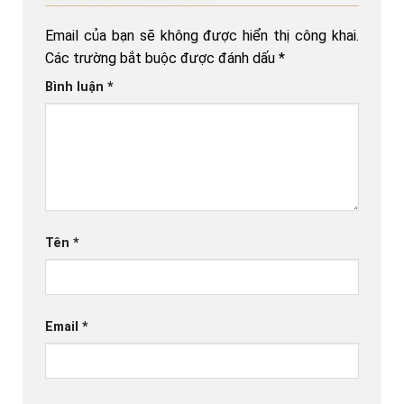
Email của bạn sẽ không được hiển thị công khai.
Các trường bắt buộc được đánh dấu
*
Bình luận
*
Tên
*
Email
*