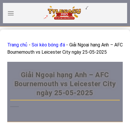
Chuyển
đến
nội
dung
Trang chủ
-
Soi kèo bóng đá
-
Giải Ngoại hạng Anh – AFC
Bournemouth vs Leicester City ngày 25-05-2025
Giải Ngoại hạng Anh – AFC
Bournemouth vs Leicester City
ngày 25-05-2025