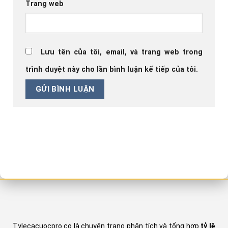
Trang web
Lưu tên của tôi, email, và trang web trong
trình duyệt này cho lần bình luận kế tiếp của tôi.
Tylecacuocpro.co là chuyên trang phân tích và tổng hợp
tỷ lệ