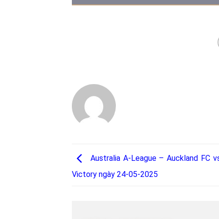
Australia A-League – Auckland FC v
Victory ngày 24-05-2025