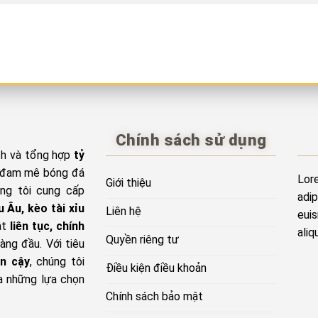
Chính sách sử dụng
ch và tổng hợp
tỷ
 đam mê bóng đá
Lor
Giới thiệu
ng tôi cung cấp
adi
 Âu, kèo tài xỉu
Liên hệ
eui
ật
liên tục, chính
aliq
Quyền riêng tư
àng đầu. Với tiêu
in cậy
, chúng tôi
Điều kiện điều khoản
a những lựa chọn
Chính sách bảo mật