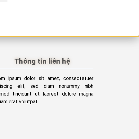
Thông tin liên hệ
em ipsum dolor sit amet, consectetuer
piscing elit, sed diam nonummy nibh
smod tincidunt ut laoreet dolore magna
uam erat volutpat.