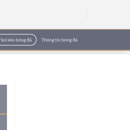
Soi kèo bóng đá
Thông tin bóng đá