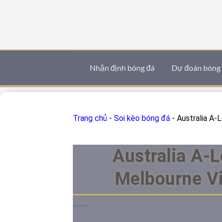
Chuyển
đến
nội
dung
Nhận định bóng đá
Dự đoán bóng
Trang chủ
-
Soi kèo bóng đá
-
Australia A-
Australia A-
Melbourne V