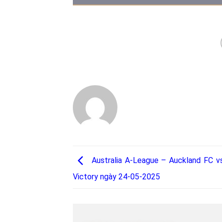
Australia A-League – Auckland FC v
Victory ngày 24-05-2025