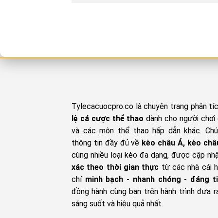
Tylecacuocpro.co là chuyên trang phân tí
lệ cá cược thể thao
dành cho người chơi
và các môn thể thao hấp dẫn khác. Chú
thông tin đầy đủ về
kèo châu Á, kèo châu
cùng nhiều loại kèo đa dạng, được cập nh
xác theo thời gian thực
từ các nhà cái h
chí
minh bạch - nhanh chóng - đáng t
đồng hành cùng bạn trên hành trình đưa r
sáng suốt và hiệu quả nhất.