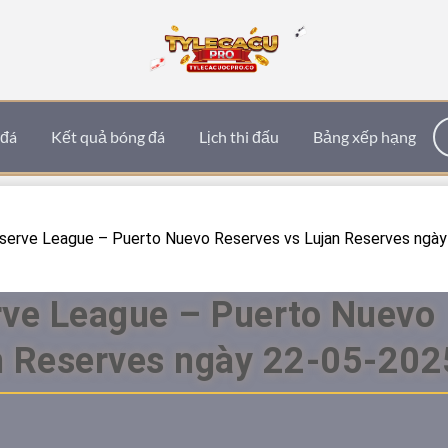
 đá
Kết quả bóng đá
Lịch thi đấu
Bảng xếp hạng
eserve League – Puerto Nuevo Reserves vs Lujan Reserves ngà
rve League – Puerto Nuevo
n Reserves ngày 22-05-202