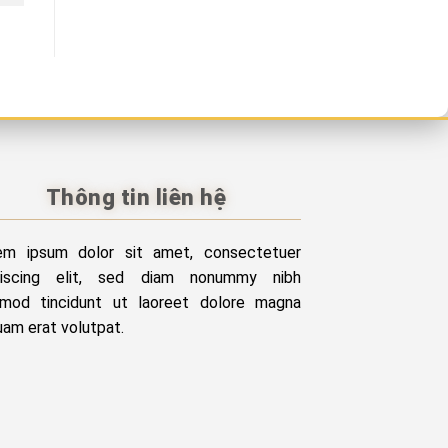
Thông tin liên hệ
em ipsum dolor sit amet, consectetuer
piscing elit, sed diam nonummy nibh
smod tincidunt ut laoreet dolore magna
uam erat volutpat.