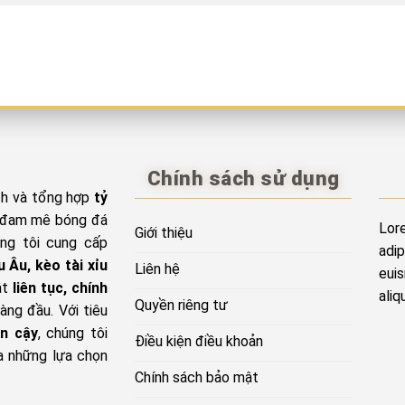
Chính sách sử dụng
ch và tổng hợp
tỷ
 đam mê bóng đá
Lor
Giới thiệu
ng tôi cung cấp
adi
 Âu, kèo tài xỉu
Liên hệ
eui
ật
liên tục, chính
aliq
Quyền riêng tư
àng đầu. Với tiêu
in cậy
, chúng tôi
Điều kiện điều khoản
a những lựa chọn
Chính sách bảo mật