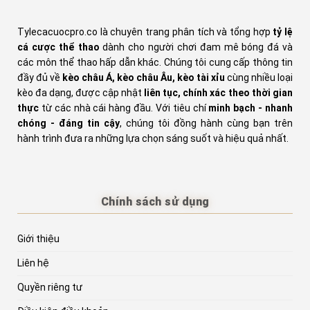
Tylecacuocpro.co là chuyên trang phân tích và tổng hợp
tỷ lệ
cá cược thể thao
dành cho người chơi đam mê bóng đá và
các môn thể thao hấp dẫn khác. Chúng tôi cung cấp thông tin
đầy đủ về
kèo châu Á, kèo châu Âu, kèo tài xỉu
cùng nhiều loại
kèo đa dạng, được cập nhật
liên tục, chính xác theo thời gian
thực
từ các nhà cái hàng đầu. Với tiêu chí
minh bạch - nhanh
chóng - đáng tin cậy
, chúng tôi đồng hành cùng bạn trên
hành trình đưa ra những lựa chọn sáng suốt và hiệu quả nhất.
Chính sách sử dụng
Giới thiệu
Liên hệ
Quyền riêng tư