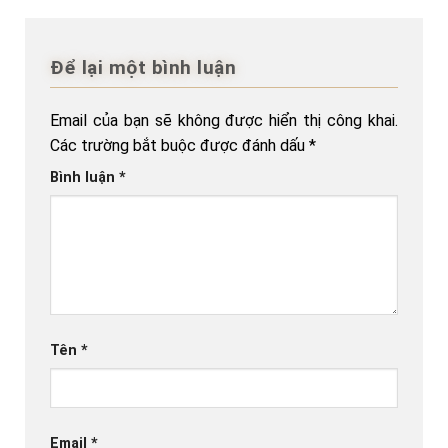
Để lại một bình luận
Email của bạn sẽ không được hiển thị công khai.
Các trường bắt buộc được đánh dấu
*
Bình luận
*
Tên
*
Email
*