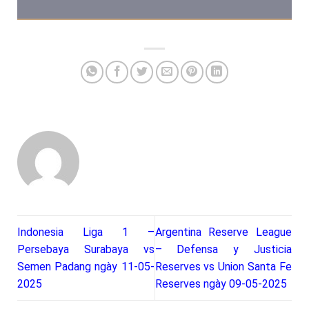
Indonesia Liga 1 –
Argentina Reserve League
Persebaya Surabaya vs
– Defensa y Justicia
Semen Padang ngày 11-05-
Reserves vs Union Santa Fe
2025
Reserves ngày 09-05-2025