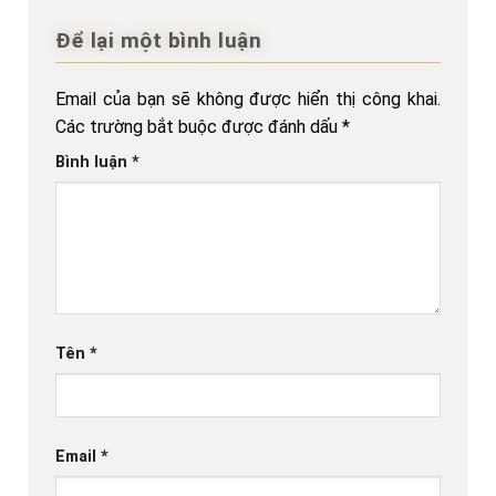
Để lại một bình luận
Email của bạn sẽ không được hiển thị công khai.
Các trường bắt buộc được đánh dấu
*
Bình luận
*
Tên
*
Email
*