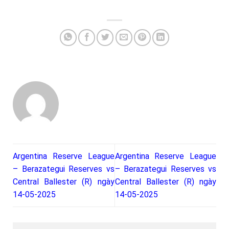
Argentina Reserve League
Argentina Reserve League
– Berazategui Reserves vs
– Berazategui Reserves vs
Central Ballester (R) ngày
Central Ballester (R) ngày
14-05-2025
14-05-2025