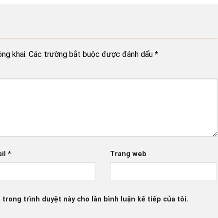
ng khai.
Các trường bắt buộc được đánh dấu
*
il
*
Trang web
 trong trình duyệt này cho lần bình luận kế tiếp của tôi.