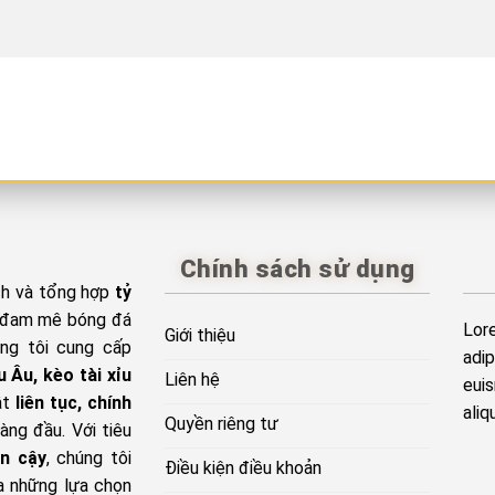
Chính sách sử dụng
ch và tổng hợp
tỷ
 đam mê bóng đá
Lor
Giới thiệu
ng tôi cung cấp
adi
 Âu, kèo tài xỉu
Liên hệ
eui
ật
liên tục, chính
aliq
Quyền riêng tư
àng đầu. Với tiêu
in cậy
, chúng tôi
Điều kiện điều khoản
a những lựa chọn