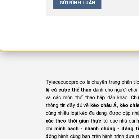
Tylecacuocpro.co là chuyên trang phân tí
lệ cá cược thể thao
dành cho người chơi
và các môn thể thao hấp dẫn khác. Chú
thông tin đầy đủ về
kèo châu Á, kèo châu
cùng nhiều loại kèo đa dạng, được cập nh
xác theo thời gian thực
từ các nhà cái h
chí
minh bạch - nhanh chóng - đáng t
đồng hành cùng bạn trên hành trình đưa r