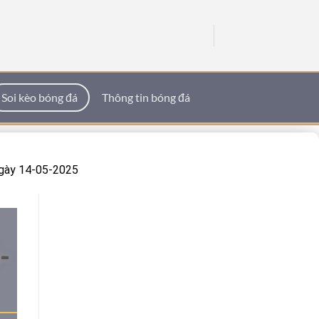
Soi kèo bóng đá
Thông tin bóng đá
ngày 14-05-2025
-