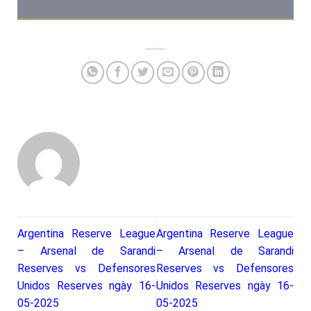
Argentina Reserve League
Argentina Reserve League
– Arsenal de Sarandi
– Arsenal de Sarandi
Reserves vs Defensores
Reserves vs Defensores
Unidos Reserves ngày 16-
Unidos Reserves ngày 16-
05-2025
05-2025