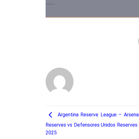
Argentina Reserve League – Arsenal
Reserves vs Defensores Unidos Reserves 
2025