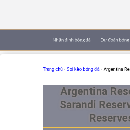
Chuyển
đến
nội
dung
Nhận định bóng đá
Dự đoán bóng
Trang chủ
-
Soi kèo bóng đá
-
Argentina Re
Argentina Res
Sarandi Reser
Reserve