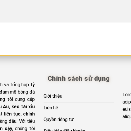
Chính sách sử dụng
ch và tổng hợp
tỷ
 đam mê bóng đá
Lor
Giới thiệu
ng tôi cung cấp
adi
 Âu, kèo tài xỉu
Liên hệ
eui
ật
liên tục, chính
aliq
Quyền riêng tư
àng đầu. Với tiêu
in cậy
, chúng tôi