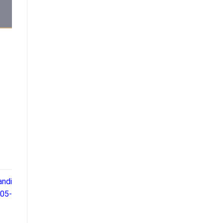
ndi
-05-