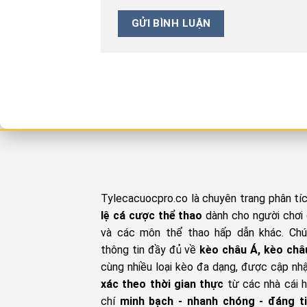
Tylecacuocpro.co là chuyên trang phân tí
lệ cá cược thể thao
dành cho người chơi
và các môn thể thao hấp dẫn khác. Chú
thông tin đầy đủ về
kèo châu Á, kèo châu
cùng nhiều loại kèo đa dạng, được cập nh
xác theo thời gian thực
từ các nhà cái h
chí
minh bạch - nhanh chóng - đáng t