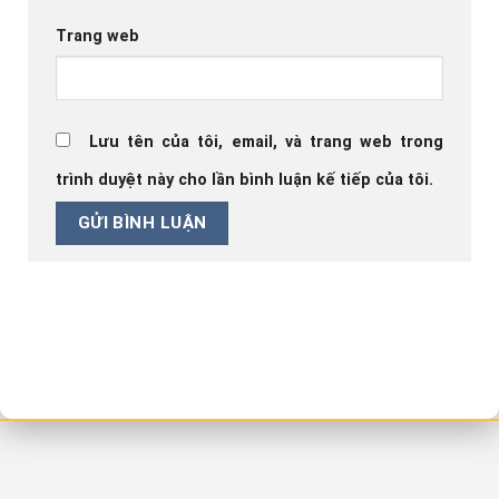
Trang web
Lưu tên của tôi, email, và trang web trong
trình duyệt này cho lần bình luận kế tiếp của tôi.