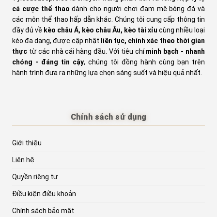
cá cược thể thao
dành cho người chơi đam mê bóng đá và
các môn thể thao hấp dẫn khác. Chúng tôi cung cấp thông tin
đầy đủ về
kèo châu Á, kèo châu Âu, kèo tài xỉu
cùng nhiều loại
kèo đa dạng, được cập nhật
liên tục, chính xác theo thời gian
thực
từ các nhà cái hàng đầu. Với tiêu chí
minh bạch - nhanh
chóng - đáng tin cậy
, chúng tôi đồng hành cùng bạn trên
hành trình đưa ra những lựa chọn sáng suốt và hiệu quả nhất.
Chính sách sử dụng
Giới thiệu
Liên hệ
Quyền riêng tư
Điều kiện điều khoản
Chính sách bảo mật