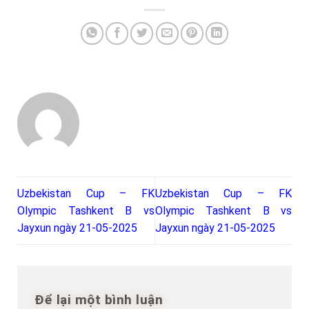
Uzbekistan Cup – FK
Uzbekistan Cup – FK
Olympic Tashkent B vs
Olympic Tashkent B vs
Jayxun ngày 21-05-2025
Jayxun ngày 21-05-2025
Để lại một bình luận