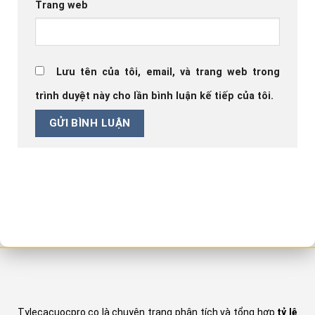
Trang web
Lưu tên của tôi, email, và trang web trong
trình duyệt này cho lần bình luận kế tiếp của tôi.
Tylecacuocpro.co là chuyên trang phân tích và tổng hợp
tỷ lệ