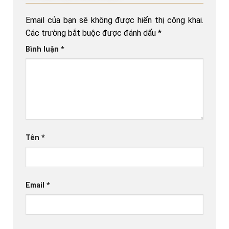
Email của bạn sẽ không được hiển thị công khai.
Các trường bắt buộc được đánh dấu
*
Bình luận
*
Tên
*
Email
*