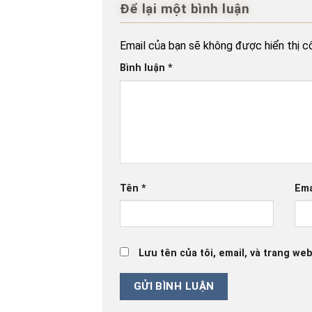
Để lại một bình luận
Email của bạn sẽ không được hiển thị cô
Bình luận
*
Tên
*
Ema
Lưu tên của tôi, email, và trang web