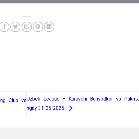
Uzbek League – Kuruvchi Bunyodkor vs Pakhta
ng Club vs
ngày 31-05-2025