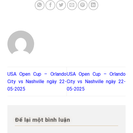
USA Open Cup – Orlando
USA Open Cup – Orlando
City vs Nashville ngày 22-
City vs Nashville ngày 22-
05-2025
05-2025
Để lại một bình luận