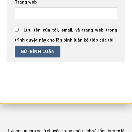
Trang web
Lưu tên của tôi, email, và trang web trong
trình duyệt này cho lần bình luận kế tiếp của tôi.
Tylecacuocpro.co là chuyên trang phân tích và tổng hợp
tỷ lệ