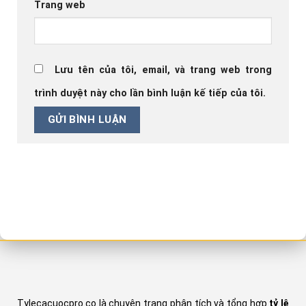
Trang web
Lưu tên của tôi, email, và trang web trong
trình duyệt này cho lần bình luận kế tiếp của tôi.
Tylecacuocpro.co là chuyên trang phân tích và tổng hợp
tỷ lệ