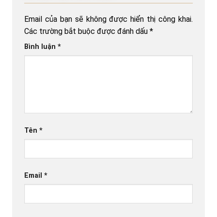
Email của bạn sẽ không được hiển thị công khai.
Các trường bắt buộc được đánh dấu
*
Bình luận
*
Tên
*
Email
*