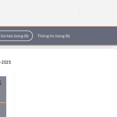
Soi kèo bóng đá
Thông tin bóng đá
6-2025
s