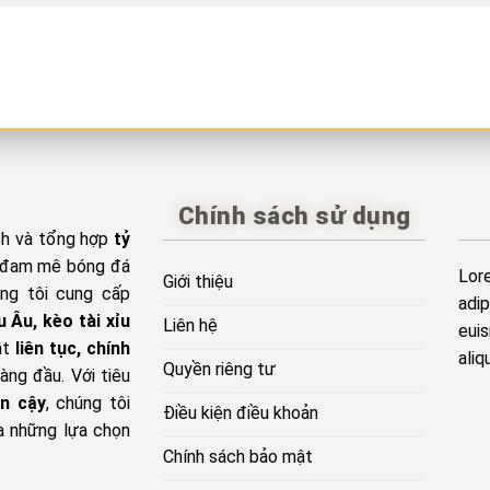
Chính sách sử dụng
ch và tổng hợp
tỷ
 đam mê bóng đá
Lor
Giới thiệu
ng tôi cung cấp
adi
 Âu, kèo tài xỉu
Liên hệ
eui
ật
liên tục, chính
aliq
Quyền riêng tư
àng đầu. Với tiêu
in cậy
, chúng tôi
Điều kiện điều khoản
a những lựa chọn
Chính sách bảo mật