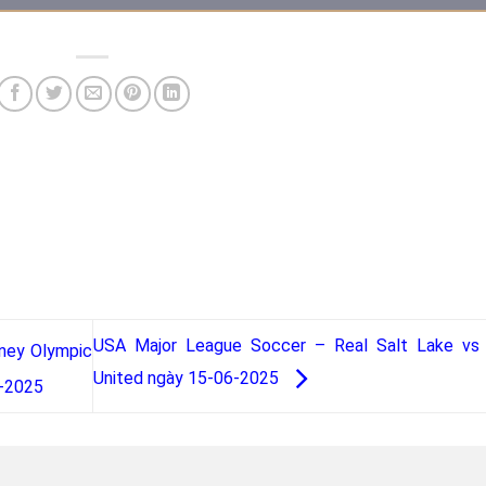
USA Major League Soccer – Real Salt Lake vs
dney Olympic
United ngày 15-06-2025
6-2025