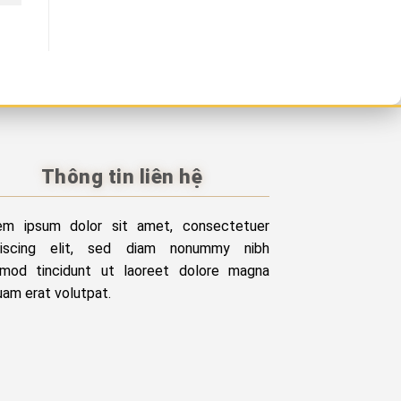
Thông tin liên hệ
em ipsum dolor sit amet, consectetuer
piscing elit, sed diam nonummy nibh
smod tincidunt ut laoreet dolore magna
uam erat volutpat.