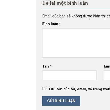
Để lại một bình luận
Email của bạn sẽ không được hiển thị cô
Bình luận
*
Tên
*
Ema
Lưu tên của tôi, email, và trang web