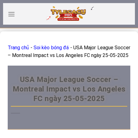
Chuyển
đến
nội
dung
Trang chủ
-
Soi kèo bóng đá
-
USA Major League Soccer
– Montreal Impact vs Los Angeles FC ngày 25-05-2025
USA Major League Soccer –
Montreal Impact vs Los Angeles
FC ngày 25-05-2025