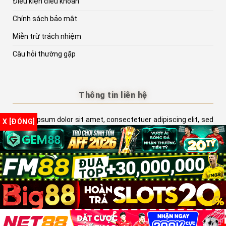
Điều kiện điều khoản
Chính sách bảo mật
Miễn trừ trách nhiệm
Câu hỏi thường gặp
Thông tin liên hệ
Lorem ipsum dolor sit amet, consectetuer adipiscing elit, sed
X [ĐÓNG]
diam nonummy nibh euismod tincidunt ut laoreet dolore
magna aliquam erat volutpat.
Copyright 2026 ©
Flatsome Theme