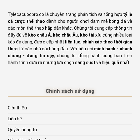
Tylecacuocpro.co là chuyên trang phân tích và tổng hợp
tỷ lệ
cá cược thể thao
dành cho người chơi đam mê bóng đá và
các môn thể thao hấp dẫn khác. Chúng tôi cung cấp thông tin
đầy đủ về
kèo châu Á, kèo châu Âu, kèo tài xỉu
cùng nhiều loại
kèo đa dạng, được cập nhật
liên tục, chính xác theo thời gian
thực
từ các nhà cái hàng đầu. Với tiêu chí
minh bạch - nhanh
chóng - đáng tin cậy
, chúng tôi đồng hành cùng bạn trên
hành trình đưa ra những lựa chọn sáng suốt và hiệu quả nhất.
Chính sách sử dụng
Giới thiệu
Liên hệ
Quyền riêng tư