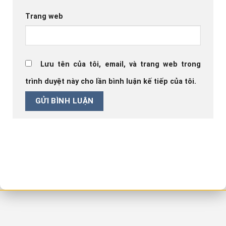
Trang web
Lưu tên của tôi, email, và trang web trong
trình duyệt này cho lần bình luận kế tiếp của tôi.