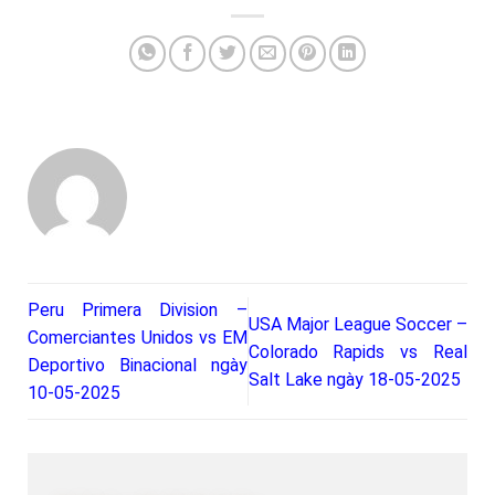
Peru Primera Division –
USA Major League Soccer –
Comerciantes Unidos vs EM
Colorado Rapids vs Real
Deportivo Binacional ngày
Salt Lake ngày 18-05-2025
10-05-2025