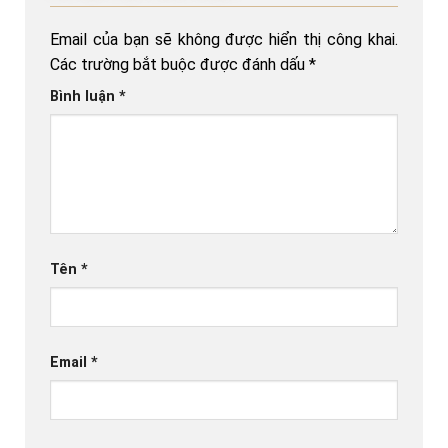
Email của bạn sẽ không được hiển thị công khai.
Các trường bắt buộc được đánh dấu
*
Bình luận
*
Tên
*
Email
*