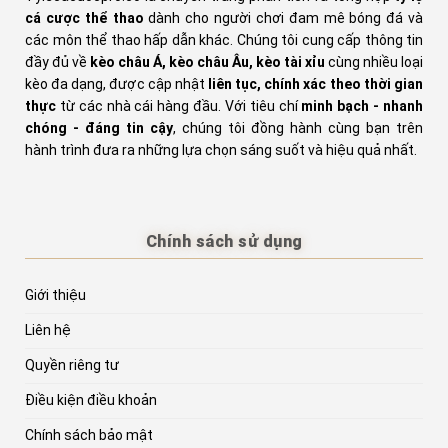
cá cược thể thao
dành cho người chơi đam mê bóng đá và
các môn thể thao hấp dẫn khác. Chúng tôi cung cấp thông tin
đầy đủ về
kèo châu Á, kèo châu Âu, kèo tài xỉu
cùng nhiều loại
kèo đa dạng, được cập nhật
liên tục, chính xác theo thời gian
thực
từ các nhà cái hàng đầu. Với tiêu chí
minh bạch - nhanh
chóng - đáng tin cậy
, chúng tôi đồng hành cùng bạn trên
hành trình đưa ra những lựa chọn sáng suốt và hiệu quả nhất.
Chính sách sử dụng
Giới thiệu
Liên hệ
Quyền riêng tư
Điều kiện điều khoản
Chính sách bảo mật