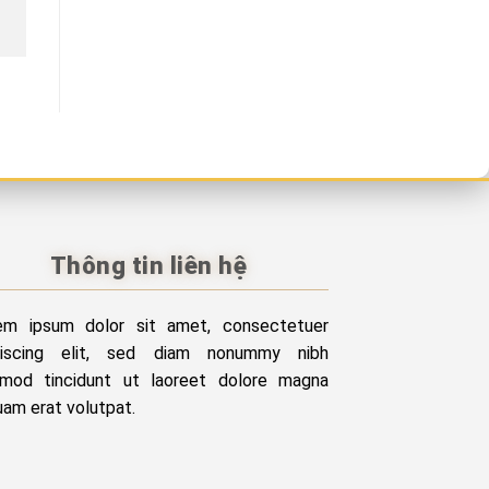
Thông tin liên hệ
em ipsum dolor sit amet, consectetuer
piscing elit, sed diam nonummy nibh
smod tincidunt ut laoreet dolore magna
uam erat volutpat.