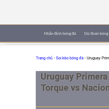
Chuyển
đến
nội
dung
Nhận định bóng đá
Dự đoán bóng
Trang chủ
-
Soi kèo bóng đá
-
Uruguay Prim
Uruguay Primera 
Torque vs Nacio