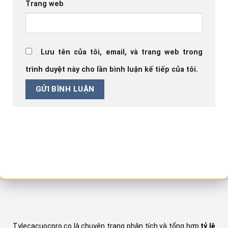
Trang web
Lưu tên của tôi, email, và trang web trong
trình duyệt này cho lần bình luận kế tiếp của tôi.
Tylecacuocpro.co là chuyên trang phân tích và tổng hợp
tỷ lệ