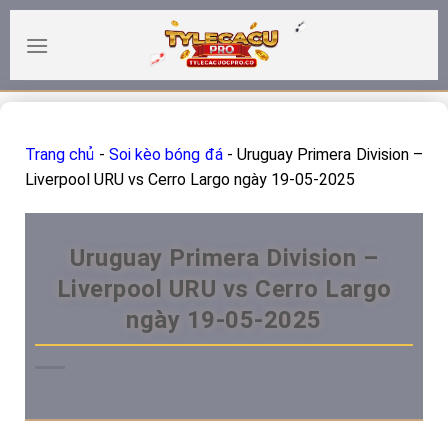
Chuyển
đến
nội
dung
Trang chủ
-
Soi kèo bóng đá
-
Uruguay Primera Division –
Liverpool URU vs Cerro Largo ngày 19-05-2025
Uruguay Primera Division –
Liverpool URU vs Cerro Largo
ngày 19-05-2025