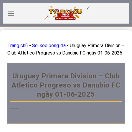
Chuyển
đến
nội
dung
Trang chủ
-
Soi kèo bóng đá
-
Uruguay Primera Division –
Club Atletico Progreso vs Danubio FC ngày 01-06-2025
Uruguay Primera Division – Club
Atletico Progreso vs Danubio FC
ngày 01-06-2025