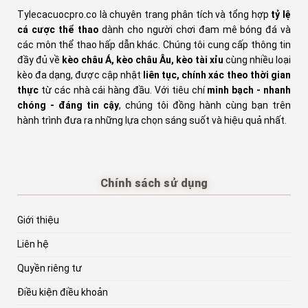
Tylecacuocpro.co là chuyên trang phân tích và tổng hợp
tỷ lệ
cá cược thể thao
dành cho người chơi đam mê bóng đá và
các môn thể thao hấp dẫn khác. Chúng tôi cung cấp thông tin
đầy đủ về
kèo châu Á, kèo châu Âu, kèo tài xỉu
cùng nhiều loại
kèo đa dạng, được cập nhật
liên tục, chính xác theo thời gian
thực
từ các nhà cái hàng đầu. Với tiêu chí
minh bạch - nhanh
chóng - đáng tin cậy
, chúng tôi đồng hành cùng bạn trên
hành trình đưa ra những lựa chọn sáng suốt và hiệu quả nhất.
Chính sách sử dụng
Giới thiệu
Liên hệ
Quyền riêng tư
Điều kiện điều khoản