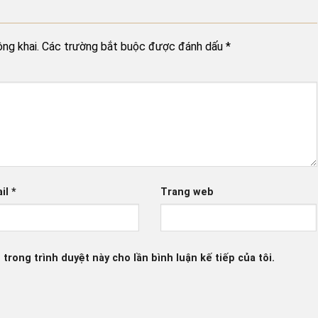
ng khai.
Các trường bắt buộc được đánh dấu
*
il
*
Trang web
 trong trình duyệt này cho lần bình luận kế tiếp của tôi.