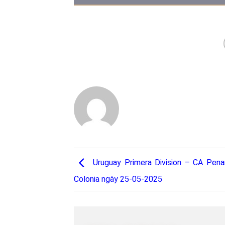
Uruguay Primera Division – CA Pena
Colonia ngày 25-05-2025