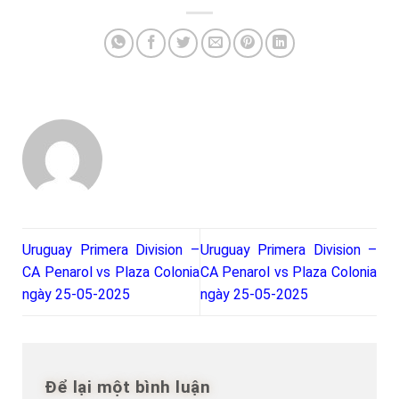
Uruguay Primera Division –
Uruguay Primera Division –
CA Penarol vs Plaza Colonia
CA Penarol vs Plaza Colonia
ngày 25-05-2025
ngày 25-05-2025
Để lại một bình luận