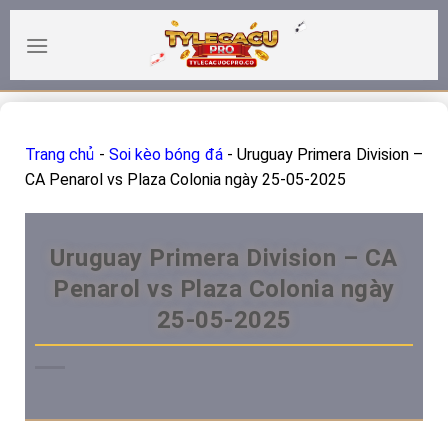
Chuyển
đến
nội
dung
Trang chủ
-
Soi kèo bóng đá
-
Uruguay Primera Division –
CA Penarol vs Plaza Colonia ngày 25-05-2025
Uruguay Primera Division – CA
Penarol vs Plaza Colonia ngày
25-05-2025