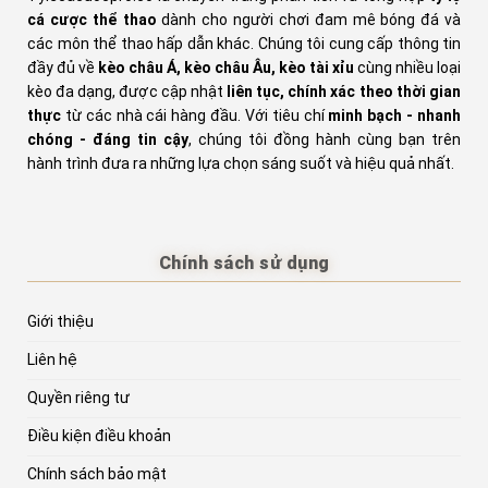
cá cược thể thao
dành cho người chơi đam mê bóng đá và
các môn thể thao hấp dẫn khác. Chúng tôi cung cấp thông tin
đầy đủ về
kèo châu Á, kèo châu Âu, kèo tài xỉu
cùng nhiều loại
kèo đa dạng, được cập nhật
liên tục, chính xác theo thời gian
thực
từ các nhà cái hàng đầu. Với tiêu chí
minh bạch - nhanh
chóng - đáng tin cậy
, chúng tôi đồng hành cùng bạn trên
hành trình đưa ra những lựa chọn sáng suốt và hiệu quả nhất.
Chính sách sử dụng
Giới thiệu
Liên hệ
Quyền riêng tư
Điều kiện điều khoản
Chính sách bảo mật