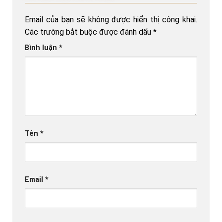
Email của bạn sẽ không được hiển thị công khai.
Các trường bắt buộc được đánh dấu
*
Bình luận
*
Tên
*
Email
*