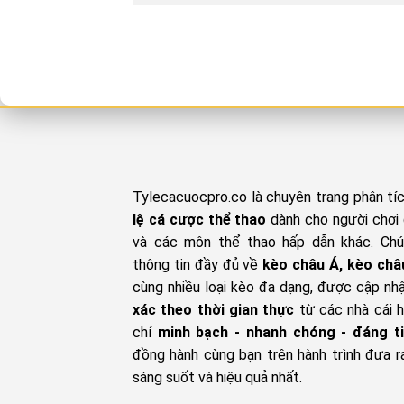
Tylecacuocpro.co là chuyên trang phân tí
lệ cá cược thể thao
dành cho người chơi
và các môn thể thao hấp dẫn khác. Chú
thông tin đầy đủ về
kèo châu Á, kèo châu
cùng nhiều loại kèo đa dạng, được cập nh
xác theo thời gian thực
từ các nhà cái h
chí
minh bạch - nhanh chóng - đáng t
đồng hành cùng bạn trên hành trình đưa r
sáng suốt và hiệu quả nhất.