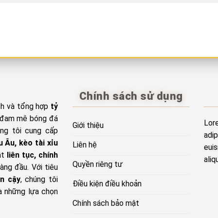
Chính sách sử dụng
ch và tổng hợp
tỷ
 đam mê bóng đá
Lor
Giới thiệu
ng tôi cung cấp
adi
 Âu, kèo tài xỉu
Liên hệ
eui
ật
liên tục, chính
aliq
Quyền riêng tư
àng đầu. Với tiêu
in cậy
, chúng tôi
Điều kiện điều khoản
a những lựa chọn
Chính sách bảo mật