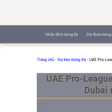
Chuyển
đến
nội
dung
Nhận định bóng đá
Dự đoán bóng
Trang chủ
-
Soi kèo bóng đá
-
UAE Pro-Leag
UAE Pro-League 
Dubai