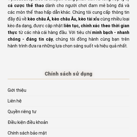
cá cược thể thao
dành cho người chơi đam mê bóng đá và
các môn thể thao hấp dẫn khác. Chúng tôi cung cấp thông tin
đầy đủ về
kèo châu Á, kèo châu Âu, kèo tài xỉu
cùng nhiều loại
kèo đa dạng, được cập nhật
liên tục, chính xác theo thời gian
thực
từ các nhà cái hàng đầu. Với tiêu chí
minh bạch - nhanh
chóng - đáng tin cậy
, chúng tôi đồng hành cùng bạn trên
hành trình đưa ra những lựa chọn sáng suốt và hiệu quả nhất.
Chính sách sử dụng
Giới thiệu
Liên hệ
Quyền riêng tư
Điều kiện điều khoản
Chính sách bảo mật