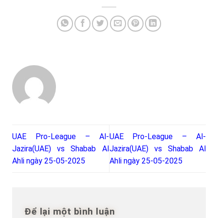
UAE Pro-League – Al-
UAE Pro-League – Al-
Jazira(UAE) vs Shabab Al
Jazira(UAE) vs Shabab Al
Ahli ngày 25-05-2025
Ahli ngày 25-05-2025
Để lại một bình luận