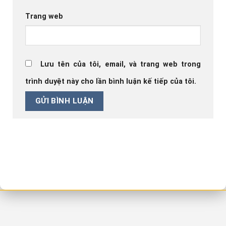
Trang web
Lưu tên của tôi, email, và trang web trong
trình duyệt này cho lần bình luận kế tiếp của tôi.