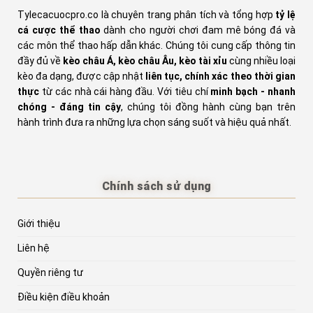
Tylecacuocpro.co là chuyên trang phân tích và tổng hợp
tỷ lệ
cá cược thể thao
dành cho người chơi đam mê bóng đá và
các môn thể thao hấp dẫn khác. Chúng tôi cung cấp thông tin
đầy đủ về
kèo châu Á, kèo châu Âu, kèo tài xỉu
cùng nhiều loại
kèo đa dạng, được cập nhật
liên tục, chính xác theo thời gian
thực
từ các nhà cái hàng đầu. Với tiêu chí
minh bạch - nhanh
chóng - đáng tin cậy
, chúng tôi đồng hành cùng bạn trên
hành trình đưa ra những lựa chọn sáng suốt và hiệu quả nhất.
Chính sách sử dụng
Giới thiệu
Liên hệ
Quyền riêng tư
Điều kiện điều khoản