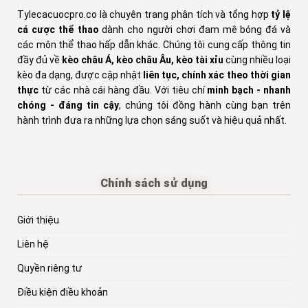
Tylecacuocpro.co là chuyên trang phân tích và tổng hợp
tỷ lệ
cá cược thể thao
dành cho người chơi đam mê bóng đá và
các môn thể thao hấp dẫn khác. Chúng tôi cung cấp thông tin
đầy đủ về
kèo châu Á, kèo châu Âu, kèo tài xỉu
cùng nhiều loại
kèo đa dạng, được cập nhật
liên tục, chính xác theo thời gian
thực
từ các nhà cái hàng đầu. Với tiêu chí
minh bạch - nhanh
chóng - đáng tin cậy
, chúng tôi đồng hành cùng bạn trên
hành trình đưa ra những lựa chọn sáng suốt và hiệu quả nhất.
Chính sách sử dụng
Giới thiệu
Liên hệ
Quyền riêng tư
Điều kiện điều khoản