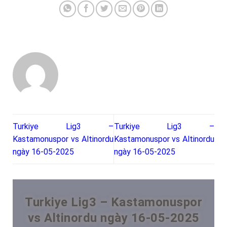
Turkiye Lig3 –
Turkiye Lig3 –
Kastamonuspor vs Altinordu
Kastamonuspor vs Altinordu
ngày 16-05-2025
ngày 16-05-2025
Turkiye Lig3 – Kastamonuspor
vs Altinordu ngày 16-05-2025