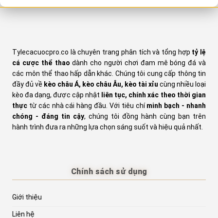
Tylecacuocpro.co là chuyên trang phân tích và tổng hợp
tỷ lệ
cá cược thể thao
dành cho người chơi đam mê bóng đá và
các môn thể thao hấp dẫn khác. Chúng tôi cung cấp thông tin
đầy đủ về
kèo châu Á, kèo châu Âu, kèo tài xỉu
cùng nhiều loại
kèo đa dạng, được cập nhật
liên tục, chính xác theo thời gian
thực
từ các nhà cái hàng đầu. Với tiêu chí
minh bạch - nhanh
chóng - đáng tin cậy
, chúng tôi đồng hành cùng bạn trên
hành trình đưa ra những lựa chọn sáng suốt và hiệu quả nhất.
Chính sách sử dụng
Giới thiệu
Liên hệ