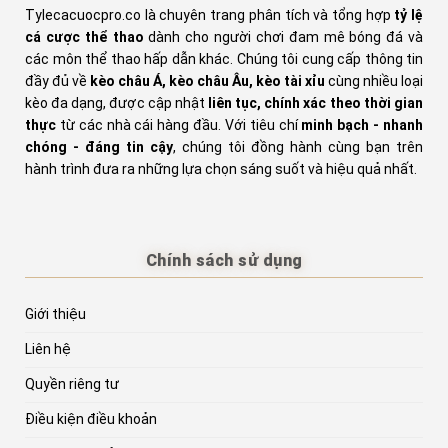
Tylecacuocpro.co là chuyên trang phân tích và tổng hợp
tỷ lệ
cá cược thể thao
dành cho người chơi đam mê bóng đá và
các môn thể thao hấp dẫn khác. Chúng tôi cung cấp thông tin
đầy đủ về
kèo châu Á, kèo châu Âu, kèo tài xỉu
cùng nhiều loại
kèo đa dạng, được cập nhật
liên tục, chính xác theo thời gian
thực
từ các nhà cái hàng đầu. Với tiêu chí
minh bạch - nhanh
chóng - đáng tin cậy
, chúng tôi đồng hành cùng bạn trên
hành trình đưa ra những lựa chọn sáng suốt và hiệu quả nhất.
Chính sách sử dụng
Giới thiệu
Liên hệ
Quyền riêng tư
Điều kiện điều khoản