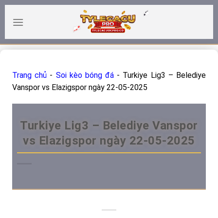
Chuyển
đến
nội
dung
Trang chủ
-
Soi kèo bóng đá
-
Turkiye Lig3 – Belediye
Vanspor vs Elazigspor ngày 22-05-2025
Turkiye Lig3 – Belediye Vanspor
vs Elazigspor ngày 22-05-2025