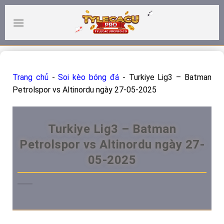
Chuyển
đến
nội
dung
Trang chủ
-
Soi kèo bóng đá
-
Turkiye Lig3 – Batman
Petrolspor vs Altinordu ngày 27-05-2025
Turkiye Lig3 – Batman
Petrolspor vs Altinordu ngày 27-
05-2025