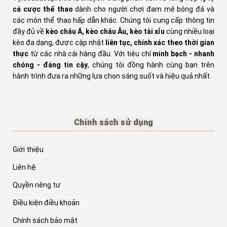
cá cược thể thao
dành cho người chơi đam mê bóng đá và
các môn thể thao hấp dẫn khác. Chúng tôi cung cấp thông tin
đầy đủ về
kèo châu Á, kèo châu Âu, kèo tài xỉu
cùng nhiều loại
kèo đa dạng, được cập nhật
liên tục, chính xác theo thời gian
thực
từ các nhà cái hàng đầu. Với tiêu chí
minh bạch - nhanh
chóng - đáng tin cậy
, chúng tôi đồng hành cùng bạn trên
hành trình đưa ra những lựa chọn sáng suốt và hiệu quả nhất.
Chính sách sử dụng
Giới thiệu
Liên hệ
Quyền riêng tư
Điều kiện điều khoản
Chính sách bảo mật