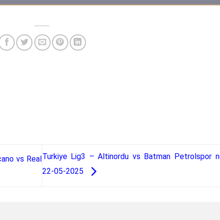
Turkiye Lig3 – Altinordu vs Batman Petrolspor 
cano vs Real
22-05-2025