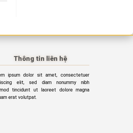
Thông tin liên hệ
em ipsum dolor sit amet, consectetuer
piscing elit, sed diam nonummy nibh
smod tincidunt ut laoreet dolore magna
uam erat volutpat.