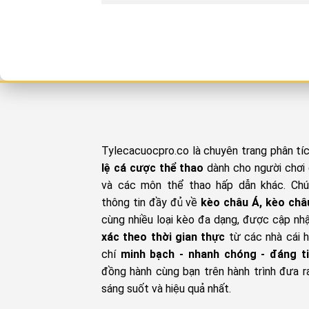
Tylecacuocpro.co là chuyên trang phân tí
lệ cá cược thể thao
dành cho người chơi
và các môn thể thao hấp dẫn khác. Chú
thông tin đầy đủ về
kèo châu Á, kèo châu
cùng nhiều loại kèo đa dạng, được cập nh
xác theo thời gian thực
từ các nhà cái h
chí
minh bạch - nhanh chóng - đáng t
đồng hành cùng bạn trên hành trình đưa r
sáng suốt và hiệu quả nhất.