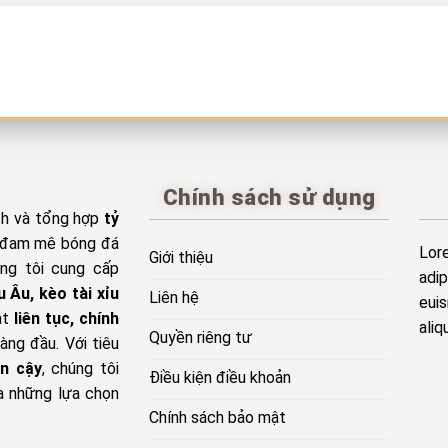
Chính sách sử dụng
ch và tổng hợp
tỷ
 đam mê bóng đá
Lor
Giới thiệu
ng tôi cung cấp
adi
 Âu, kèo tài xỉu
Liên hệ
eui
ật
liên tục, chính
aliq
Quyền riêng tư
àng đầu. Với tiêu
in cậy
, chúng tôi
Điều kiện điều khoản
a những lựa chọn
Chính sách bảo mật