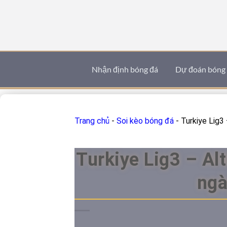
Chuyển
đến
nội
dung
Nhận định bóng đá
Dự đoán bóng
Trang chủ
-
Soi kèo bóng đá
-
Turkiye Lig3
Turkiye Lig3 – Al
ngà