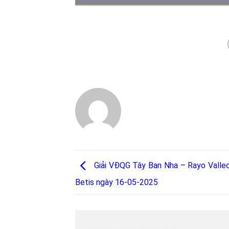
Giải VĐQG Tây Ban Nha – Rayo Valle
Betis ngày 16-05-2025