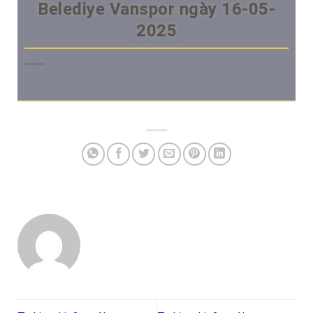
Belediye Vanspor ngày 16-05-
2025