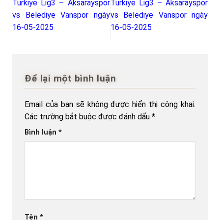
Turkiye Lig3 – Aksarayspor
Turkiye Lig3 – Aksarayspor
vs Belediye Vanspor ngày
vs Belediye Vanspor ngày
16-05-2025
16-05-2025
Để lại một bình luận
Email của bạn sẽ không được hiển thị công khai.
Các trường bắt buộc được đánh dấu
*
Bình luận
*
Tên
*