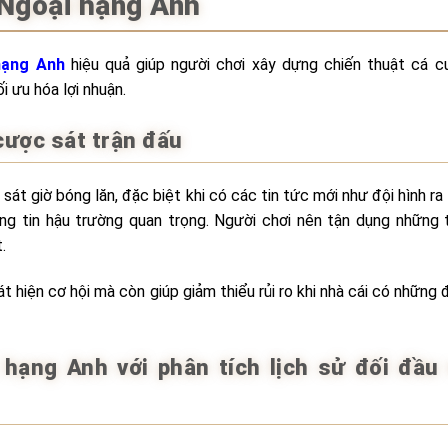
 Ngoại hạng Anh
hạng Anh
hiệu quả giúp người chơi xây dựng chiến thuật cá 
 ưu hóa lợi nhuận.
cược sát trận đấu
sát giờ bóng lăn, đặc biệt khi có các tin tức mới như đội hình ra
ông tin hậu trường quan trọng. Người chơi nên tận dụng những 
.
t hiện cơ hội mà còn giúp giảm thiểu rủi ro khi nhà cái có những 
hạng Anh với phân tích lịch sử đối đầu