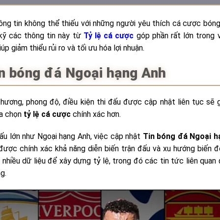
ông tin không thể thiếu với những người yêu thích cá cược bón
kỹ các thông tin này từ
Tỷ lệ cá cược
góp phần rất lớn trong 
 giảm thiểu rủi ro và tối ưu hóa lợi nhuận.
in bóng đá Ngoại hạng Anh
thương, phong độ, điều kiện thi đấu được cập nhật liên tục sẽ 
ựa chọn
tỷ lệ cá cược
chính xác hơn.
đấu lớn như Ngoại hạng Anh, việc cập nhật
Tin bóng đá Ngoại h
 được chính xác khả năng diễn biến trận đấu và xu hướng biến 
t nhiều dữ liệu để xây dựng tỷ lệ, trong đó các tin tức liên quan
g.