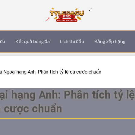
 đá
Kết quả bóng đá
Lịch thi đấu
Bảng xếp hạng
á Ngoại hạng Anh: Phân tích tỷ lệ cá cược chuẩn
i hạng Anh: Phân tích tỷ lệ
á cược chuẩn