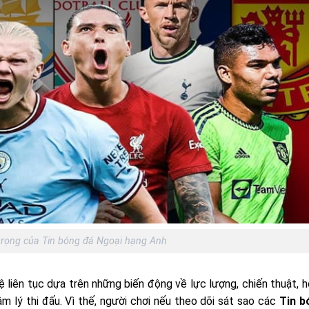
rọng của Tin bóng đá Ngoại hạng Anh
ệ liên tục dựa trên những biến động về lực lượng, chiến thuật, 
âm lý thi đấu. Vì thế, người chơi nếu theo dõi sát sao các
Tin b