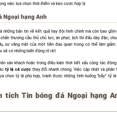
rong việc lựa chọn thời điểm và kèo cược hợp lý.
đá Ngoại hạng Anh
à những bản tin về kết quả hay đội hình chính mà còn bao gồm
chấn thương cầu thủ chủ lực, án phạt, lịch thi đấu dày đặc, ch
 dụ, sự vắng mặt của một tiền đạo quan trọng có thể làm giảm
ỉu sẽ có những biến động rõ rệt.
 trên sân khách hoặc trong điều kiện thời tiết xấu cũng tác động
các
tỷ lệ cá cược
thay đổi nhanh chóng. Việc cập nhật và phân 
lựa chọn tỷ lệ phù hợp, tránh được những tình huống “bẫy” tỷ l
n tích Tin bóng đá Ngoại hạng A