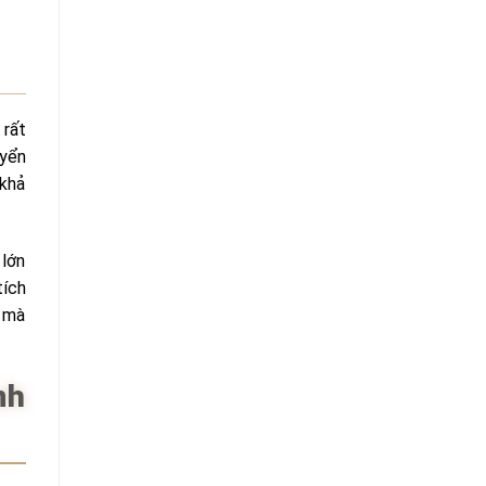
 rất
uyển
 khả
 lớn
tích
ệ mà
nh