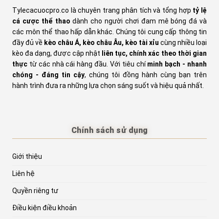
Tylecacuocpro.co là chuyên trang phân tích và tổng hợp
tỷ lệ
cá cược thể thao
dành cho người chơi đam mê bóng đá và
các môn thể thao hấp dẫn khác. Chúng tôi cung cấp thông tin
đầy đủ về
kèo châu Á, kèo châu Âu, kèo tài xỉu
cùng nhiều loại
kèo đa dạng, được cập nhật
liên tục, chính xác theo thời gian
thực
từ các nhà cái hàng đầu. Với tiêu chí
minh bạch - nhanh
chóng - đáng tin cậy
, chúng tôi đồng hành cùng bạn trên
hành trình đưa ra những lựa chọn sáng suốt và hiệu quả nhất.
Chính sách sử dụng
Giới thiệu
Liên hệ
Quyền riêng tư
Điều kiện điều khoản