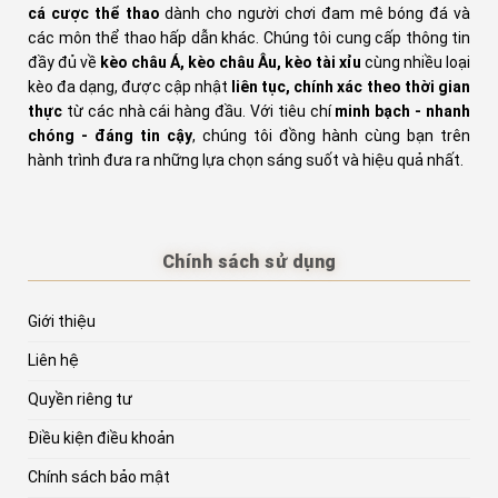
cá cược thể thao
dành cho người chơi đam mê bóng đá và
các môn thể thao hấp dẫn khác. Chúng tôi cung cấp thông tin
đầy đủ về
kèo châu Á, kèo châu Âu, kèo tài xỉu
cùng nhiều loại
kèo đa dạng, được cập nhật
liên tục, chính xác theo thời gian
thực
từ các nhà cái hàng đầu. Với tiêu chí
minh bạch - nhanh
chóng - đáng tin cậy
, chúng tôi đồng hành cùng bạn trên
hành trình đưa ra những lựa chọn sáng suốt và hiệu quả nhất.
Chính sách sử dụng
Giới thiệu
Liên hệ
Quyền riêng tư
Điều kiện điều khoản
Chính sách bảo mật