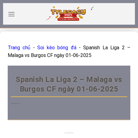
Chuyển
đến
nội
dung
Trang chủ
-
Soi kèo bóng đá
-
Spanish La Liga 2 –
Malaga vs Burgos CF ngày 01-06-2025
Spanish La Liga 2 – Malaga vs
Burgos CF ngày 01-06-2025