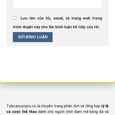
Lưu tên của tôi, email, và trang web trong
trình duyệt này cho lần bình luận kế tiếp của tôi.
Tylecacuocpro.co là chuyên trang phân tích và tổng hợp
tỷ lệ
cá cược thể thao
dành cho người chơi đam mê bóng đá và