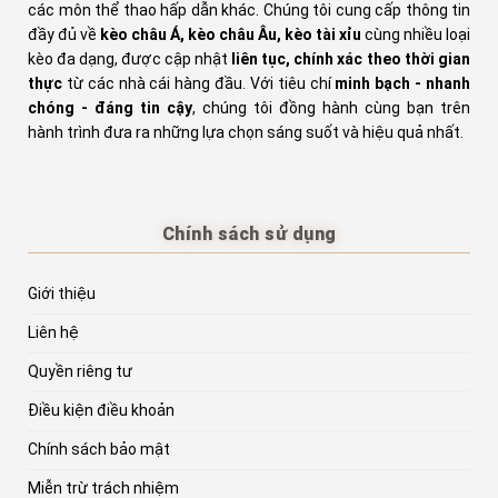
các môn thể thao hấp dẫn khác. Chúng tôi cung cấp thông tin
đầy đủ về
kèo châu Á, kèo châu Âu, kèo tài xỉu
cùng nhiều loại
kèo đa dạng, được cập nhật
liên tục, chính xác theo thời gian
thực
từ các nhà cái hàng đầu. Với tiêu chí
minh bạch - nhanh
chóng - đáng tin cậy
, chúng tôi đồng hành cùng bạn trên
hành trình đưa ra những lựa chọn sáng suốt và hiệu quả nhất.
Chính sách sử dụng
Giới thiệu
Liên hệ
Quyền riêng tư
Điều kiện điều khoản
Chính sách bảo mật
Miễn trừ trách nhiệm