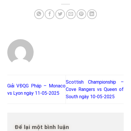
Scottish Championship –
Giải VĐQG Pháp – Monaco
Cove Rangers vs Queen of
vs Lyon ngày 11-05-2025
South ngày 10-05-2025
Để lại một bình luận