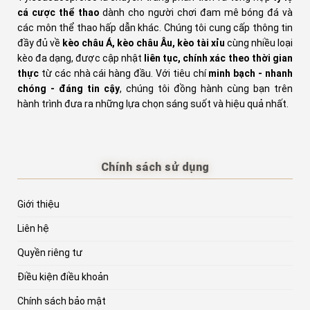
cá cược thể thao
dành cho người chơi đam mê bóng đá và
các môn thể thao hấp dẫn khác. Chúng tôi cung cấp thông tin
đầy đủ về
kèo châu Á, kèo châu Âu, kèo tài xỉu
cùng nhiều loại
kèo đa dạng, được cập nhật
liên tục, chính xác theo thời gian
thực
từ các nhà cái hàng đầu. Với tiêu chí
minh bạch - nhanh
chóng - đáng tin cậy
, chúng tôi đồng hành cùng bạn trên
hành trình đưa ra những lựa chọn sáng suốt và hiệu quả nhất.
Chính sách sử dụng
Giới thiệu
Liên hệ
Quyền riêng tư
Điều kiện điều khoản
Chính sách bảo mật