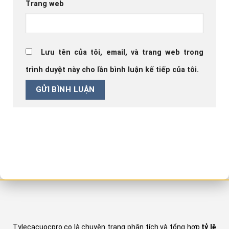
Trang web
Lưu tên của tôi, email, và trang web trong
trình duyệt này cho lần bình luận kế tiếp của tôi.
Tylecacuocpro.co là chuyên trang phân tích và tổng hợp
tỷ lệ